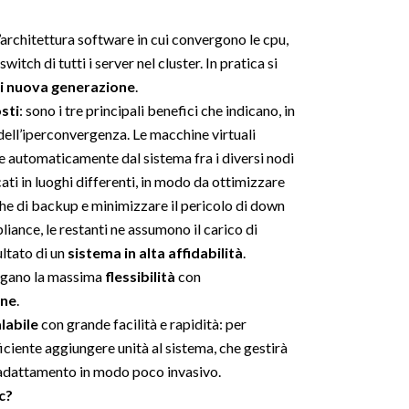
n’architettura software in cui convergono le cpu,
switch di tutti i server nel cluster. In pratica si
 di nuova generazione
.
osti
: sono i tre principali benefici che indicano, in
to dell’iperconvergenza. Le macchine virtuali
e automaticamente dal sistema fra i diversi nodi
cati in luoghi differenti, in modo da ottimizzare
iche di backup e minimizzare il pericolo di down
pliance, le restanti ne assumono il carico di
ultato di un
sistema in alta affidabilità
.
iugano la massima
flessibilità
con
one
.
labile
con grande facilità e rapidità: per
iciente aggiungere unità al sistema, che gestirà
 adattamento in modo poco invasivo.
c?