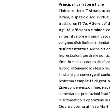
Principali caratteristiche
L’infrastruttura IT si basa su u
le ram, lo spazio disco, i virtual 
tratta di un
IT “As A Service”
Agilità, efficienza e minori c
sintesi, il valore e il significa
vengono distribuite e ridondat
dell’infrastruttura, anche dislo
le prestazioni, gestire le polit
time. In caso di caduta di un’ap
lavoro, ottenendo lo stesso ris
I sistemi iperconvergenti con
l’estrema
semplicità di gesti
L’iperconvergenza, infine,
è sca
aumentare le prestazioni è suff
in automatico le operazioni di
Quale sistema utilizza Ma-ti